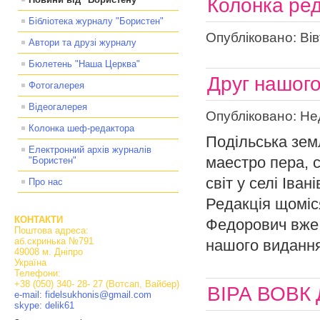
Колонка ре
Бібліотека журналу "Бористен"
Опубліковано: Вів
Автори та друзі журналу
Бюлетень "Наша Церква"
Друг нашог
Фотогалерея
Відеогалерея
Опубліковано: Нед
Колонка шеф-редактора
Подільська зем
Електронний архів журналів
маестро пера, 
"Бористен"
світ у селі Іва
Про нас
Редакція щоміс
КОНТАКТИ
Федорович вже 
Поштова адреса:
аб.скринька №791
нашого виданн
49008 м. Дніпро
Україна
Телефони:
+38 (050) 340- 28- 27 (Вотсап, Вайбер)
ВІРА ВОВК
e-mail: fidelsukhonis@gmail.com
skype: delik61