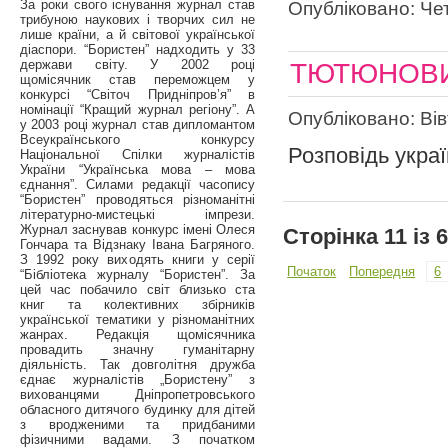
За роки свого існування журнал став
Опубліковано: Чет
трибуною наукових і творчих сил не
лише країни, а й світової української
діаспори. “Бористен” надходить у 33
держави світу. У 2002 році
ТЮТЮНОВИ
щомісячник став переможцем у
конкурсі “Світоч Придніпров’я” в
номінації “Кращий журнал регіону”. А
Опубліковано: Вів
у 2003 році журнал став дипломантом
Всеукраїнського конкурсу
Розповідь украї
Національної Спілки журналістів
України “Українська мова – мова
єднання”. Силами редакції часопису
“Бористен” проводяться різноманітні
літературно-мистецькі імпрези.
Журнал заснував конкурс імені Олеся
Сторінка 11 із 
Гончара та Відзнаку Івана Багряного.
З 1992 року виходять книги у серії
Початок
Попередня
6
“Бібліотека журналу “Бористен”. За
цей час побачило світ близько ста
книг та колективних збірників
української тематики у різноманітних
жанрах. Редакція щомісячника
провадить значну гуманітарну
діяльність. Так довголітня дружба
єднає журналістів „Бористену” з
вихованцями Дніпропетровського
обласного дитячого будинку для дітей
з вродженими та придбаними
фізичними вадами. З початком