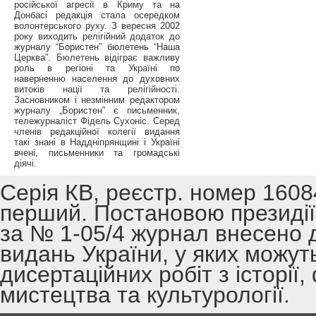
російської агресії в Криму та на
Донбасі редакція стала осередком
волонтерського руху. З вересня 2002
року виходить релігійний додаток до
журналу “Бористен” бюлетень “Наша
Церква”. Бюлетень відіграє важливу
роль в регіоні та Україні по
наверненню населення до духовних
витоків нації та релігійності.
Засновником і незмінним редактором
журналу „Бористен” є письменник,
тележурналіст Фідель Сухоніс. Серед
членів редакційної колегії видання
такі знані в Наддніпрянщині і Україні
вчені, письменники та громадські
діячі.
Серія КВ, реєстр. номер 1608
перший. Постановою президії 
за № 1-05/4 журнал внесено 
видань України, у яких можут
дисертаційних робіт з історії,
мистецтва та культурології.