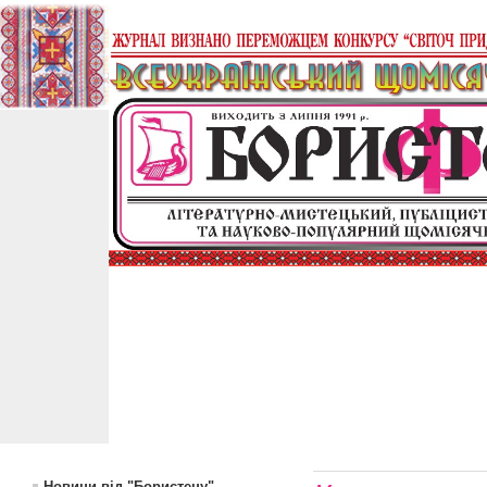
Новини від "Бористену"