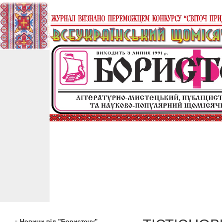
Новини від "Бористену"