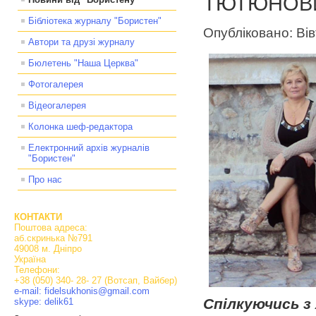
ТЮТЮНОВ
Бібліотека журналу "Бористен"
Опубліковано: Вів
Автори та друзі журналу
Бюлетень "Наша Церква"
Фотогалерея
Відеогалерея
Колонка шеф-редактора
Електронний архів журналів
"Бористен"
Про нас
КОНТАКТИ
Поштова адреса:
аб.скринька №791
49008 м. Дніпро
Україна
Телефони:
+38 (050) 340- 28- 27 (Вотсап, Вайбер)
e-mail: fidelsukhonis@gmail.com
Спілкуючись з 
skype: delik61