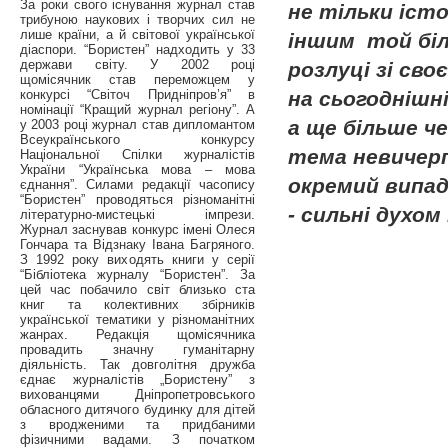
За роки свого існування журнал став
не тільки іст
трибуною наукових і творчих сил не
лише країни, а й світової української
іншим той біл
діаспори. “Бористен” надходить у 33
держави світу. У 2002 році
розлуці зі сво
щомісячник став переможцем у
конкурсі “Світоч Придніпров’я” в
на сьогоднішні
номінації “Кращий журнал регіону”. А
а ще більше ч
у 2003 році журнал став дипломантом
Всеукраїнського конкурсу
тема невичерп
Національної Спілки журналістів
України “Українська мова – мова
окремий випад
єднання”. Силами редакції часопису
“Бористен” проводяться різноманітні
- сильні духом
літературно-мистецькі імпрези.
Журнал заснував конкурс імені Олеся
Гончара та Відзнаку Івана Багряного.
З 1992 року виходять книги у серії
“Бібліотека журналу “Бористен”. За
цей час побачило світ близько ста
книг та колективних збірників
української тематики у різноманітних
жанрах. Редакція щомісячника
провадить значну гуманітарну
діяльність. Так довголітня дружба
єднає журналістів „Бористену” з
вихованцями Дніпропетровського
обласного дитячого будинку для дітей
з вродженими та придбаними
фізичними вадами. З початком