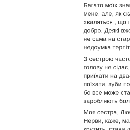
Багато моїх зна
мене, але, як ск
хваляться , що 
добро. Деякі вж
не сама на стар
недоумка терпіт
З сестрою част
голову не сідає
приїхати на два-
поїхати, зуби п
бо все може ста
заробляють боля
Моя сестра, Люб
Нерви, каже, ма
крутить, стави 