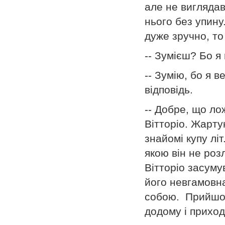
але не вигляда
нього без упину
дуже зручно, то
-- Зумієш? Бо я
-- Зумію, бо я 
відповідь.
-- Добре, що лож
Вітторіо. Жарту
знайомі купу лі
якою він не роз
Вітторіо засуму
його невгамовн
собою. Прийшов 
додому і приход