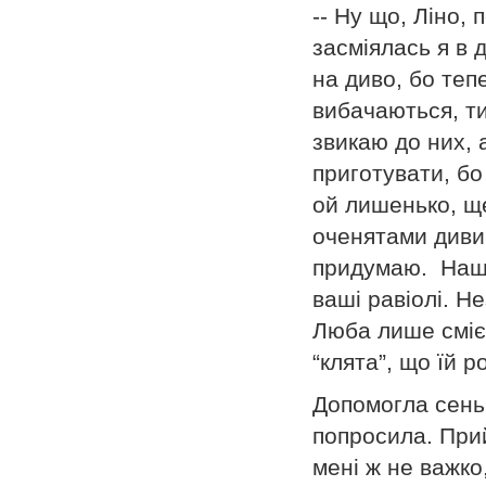
-- Ну що, Ліно,
засміялась я в 
на диво, бо теп
вибачаються, ти
звикаю до них, 
приготувати, бо
ой лишенько, щ
оченятами дивив
придумаю. Наші
ваші равіолі. Не
Люба лише сміє
“клята”, що їй 
Допомогла сень
попросила. Прий
мені ж не важко