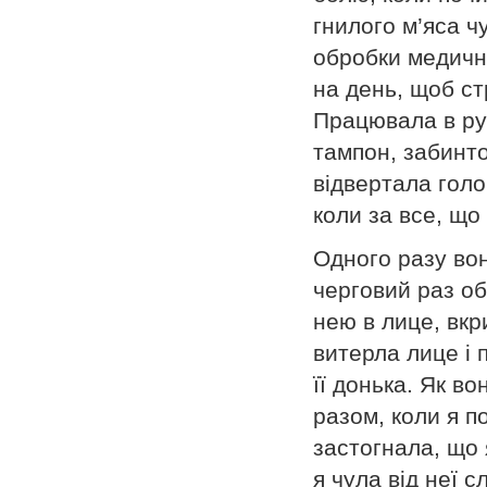
гнилого м’яса ч
обробки медичн
на день, щоб ст
Працювала в ру
тампон, забинт
відвертала голо
коли за все, що
Одного разу вон
черговий раз об
нею в лице, вкр
витерла лице і
її донька. Як в
разом, коли я п
застогнала, що 
я чула від неї с