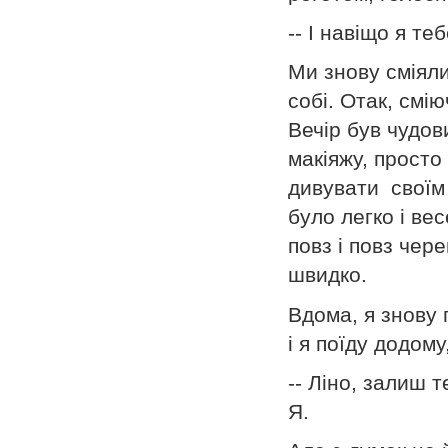
-- І навіщо я те
Ми знову сміяли
собі. Отак, смію
Вечір був чудов
макіяжу, просто
дивувати своїм
було легко і вес
повз і повз чер
швидко.
Вдома, я знову
і я поїду додом
-- Ліно, залиш 
Я.