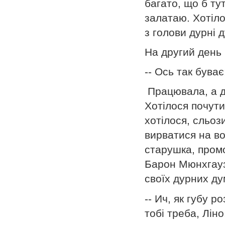
багато, що б тут
залатаю. Хотіло
з голови дурні 
На другий день 
-- Ось так буває
Працювала, а ду
Хотілося почут
хотілося, сльоз
вирватися на во
старушка, промо
Барон Мюнхгаузе
своїх дурних ду
-- Ич, як губу 
тобі треба, Ліно