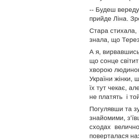
-- Будеш вереду
прийде Ліна. Зр
Стара стихала,
знала, що Терез
А я, вирвавшись
що сонце світит
хворою людиною 
України жінки, 
їх тут чекає, а
не платять і то
Погулявши та зу
знайомими, з’їв
сходах велично
поверталася наз