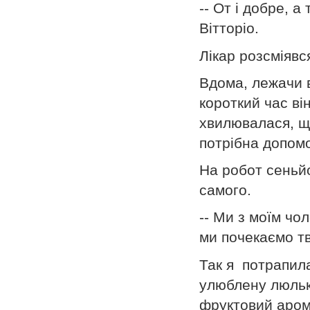
-- От і добре, а
Вітторіо.
Лікар розсміявс
Вдома, лежачи в
короткий час ві
хвилювалася, щ
потрібна допомо
На робот сеньй
самого.
-- Ми з моїм чо
ми почекаємо т
Так я потрапила
улюблену люльк
фруктовий арома