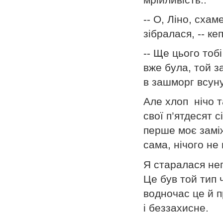
-- О, Ліно, сха
зібралася, -- ке
-- Ще цього тобі
вже була, той з
в зашморг всуну
Але хлоп нічо т
свої п’ятдесят с
перше моє замі
сама, нічого не
Я старалася неп
Це був той тип 
водночас це й 
і беззахисне.