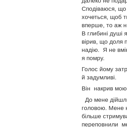
далеко не подар
Сподіваюся, що
хочеться, щоб т
вперше, то аж н
В глибині душі 
вірив, що доля
надію. Я не вмі
я помру.
Голос йому затр
й задумливі.
Він накрив мою 
До мене дійшли
головою. Мене 
більше стримува
переповнили ме