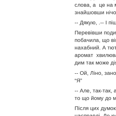
слова, а це на 
знайшовши нічог
-- Дякую, .-- І п
Перевівши поди
побачила, що ві
нахабний. А тют
аромат хвилював
дим так може д
-- Ой, Ліно, за
“Я”
-- Але, так-так,
то що йому до 
Після цих думок
насправді. До к