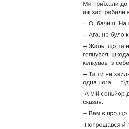
Ми приїхали до л
аж застрибали в
-- О, бачиш! На
-- Ага, не було 
-- Жаль, що ти 
гепнувся, шкода,
кепкував з себе
-- Та ти не хви
одна нога. -- пі
А мій сеньйор д
сказав:
-- Вам є про що
Попрощався й пі