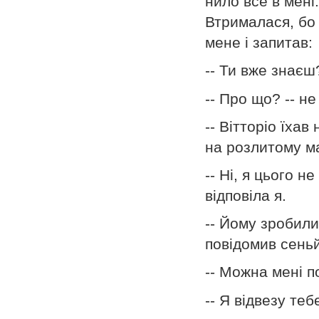
нило все в мені
Втрималася, бо
мене і запитав:
-- Ти вже знаєш
-- Про що? -- не
-- Вітторіо їхав
на розлитому ма
-- Ні, я цього н
відповіла я.
-- Йому зробили
повідомив сень
-- Можна мені п
-- Я відвезу теб