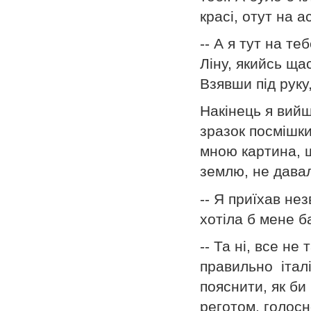
красі, отут на 
-- А я тут на т
Ліну, якийсь ща
Взявши під руку
Накінець я вийш
зразок посмішки
мною картина, 
землю, не дава
-- Я приїхав не
хотіла б мене ба
-- Та ні, все не
правильно італі
пояснити, як би
реготом, голосн