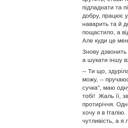
підладнати та п
добру, працює у
наварить та й 
пощастило, а ві
Але куди це мене
Знову дзвонить 
а шукати іншу в
-- Ти що, здуріл
можу, -- пручаю
сучка”, маю одн
тобі! Жаль її, 
протиріччя. Одн
хочу я в Італію
чутливість, а я