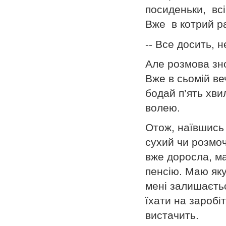
посиденьки, вс
Вже в котрий р
-- Все досить, 
Але розмова зн
Вже в сьомій ве
бодай п’ять хв
волею.
Отож, наївшись
сухий чи розмоч
вже доросла, ма
пенсію. Маю яку
мені залишаєтьс
їхати на заробі
вистачить.