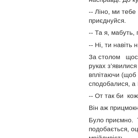
-- Ліно, ми теб
приєднуйся.
-- Та я, мабуть, 
-- Ні, ти навіть
За столом щось
руках з’явилися
вплітаючи (щоб в
сподобалися, а 
-- От так би ко
Він аж прицмокн
Було приємно. Т
подобається, оці
мрійливість..