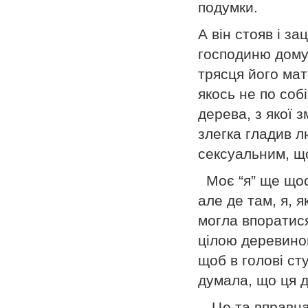
подумки.
А він стояв і з
господиню дому.
трясця його мат
якось не по соб
дерева, з якої 
злегка гладив л
сексуальним, щ
Моє “я” ще щос
але де там, я, 
могла впоратися
цілою деревиною
щоб в голові сту
думала, що ця д
-- Це та вправна