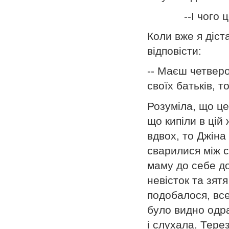
--І чого це я 
Коли вже я діст
відповісти:
-- Маєш четверо
своїх батьків, т
Розуміла, що це 
що кипіли в цій 
вдвох, то Джіна
сварилися між с
маму до себе до
невісток та зят
подобалося, все
було видно одра
і слухала. Терез