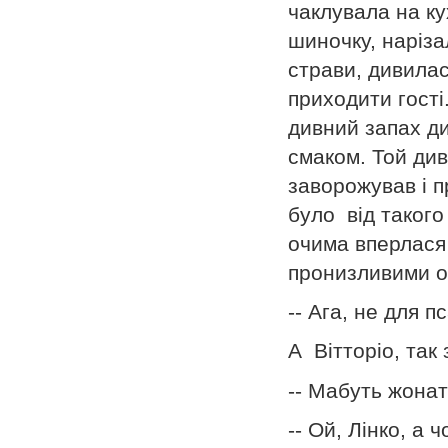
чаклувала на ку
шиночку, наріз
страви, дивилас
приходити гості
дивний запах д
смаком. Той ди
заворожував і 
було від такого
очима вперлася
пронизливими оч
-- Ага, не для п
А Вітторіо, так
-- Мабуть жонат
-- Ой, Лінко, а 