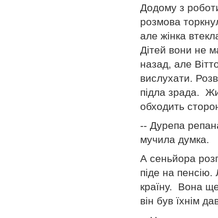
Додому з робот
розмова торкнул
але жінка втекл
Дітей вони не м
назад, але Вітт
вислухати. Розв
підла зрада. Жи
обходить сторон
-- Дурепа репан
мучила думка.
А сеньйора розп
піде на пенсію.
країну. Вона ще
він був їхнім д