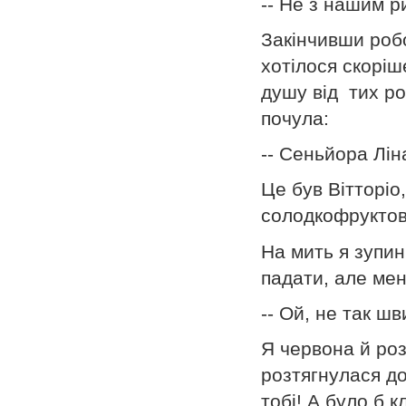
-- Не з нашим р
Закінчивши робо
хотілося скоріш
душу від тих ро
почула:
-- Сеньйора Лін
Це був Вітторіо
солодкофруктов
На мить я зупин
падати, але мен
-- Ой, не так шв
Я червона й роз
розтягнулася до
тобі! А було б 