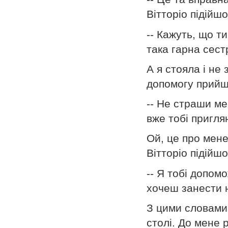
Вітторіо підійш
-- Кажуть, що т
така гарна сестр
А я стояла і не 
допомогу прийш
-- Не страши ме
вже тобі пригля
Ой, це про мене
Вітторіо підійшо
-- Я тобі допом
хочеш занести н
З цими словами 
столі. До мене