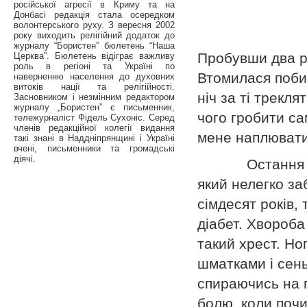
російської агресії в Криму та на
Донбасі редакція стала осередком
волонтерського руху. З вересня 2002
року виходить релігійний додаток до
журналу “Бористен” бюлетень “Наша
Пробувши два ро
Церква”. Бюлетень відіграє важливу
роль в регіоні та Україні по
Втомилася поби
наверненню населення до духовних
витоків нації та релігійності.
ніч за ті трекля
Засновником і незмінним редактором
журналу „Бористен” є письменник,
чого гробити са
тележурналіст Фідель Сухоніс. Серед
членів редакційної колегії видання
мене наплювати,
такі знані в Наддніпрянщині і Україні
вчені, письменники та громадські
діячі.
Остання робот
який нелегко за
сімдесят років, 
діабет. Хвороба
такий хрест. Но
шматками і сен
спираючись на п
болю, коли поч