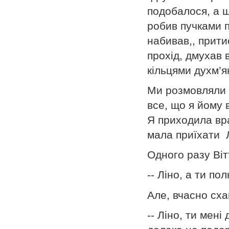
подобалося, а щ
робив пучками 
набивав,, прит
прохід, дмухав 
кільцями духм’я
Ми розмовляли 
все, що я йому 
Я приходила вра
мала приїхати 
Одного разу Віт
-- Ліно, а ти по
Але, вчасно сх
-- Ліно, ти мен