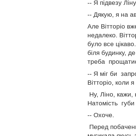
-- Я підвезу Лін
-- Дякую, я на а
Але Вітторіо вж
недалеко. Вітто
було все цікаво
біля будинку, д
треба прощатис
-- Я міг би зап
Вітторіо, коли 
Ну, Ліно, кажи,
Натомість губи
-- Охоче.
Перед побаченн
мугикала якусь 