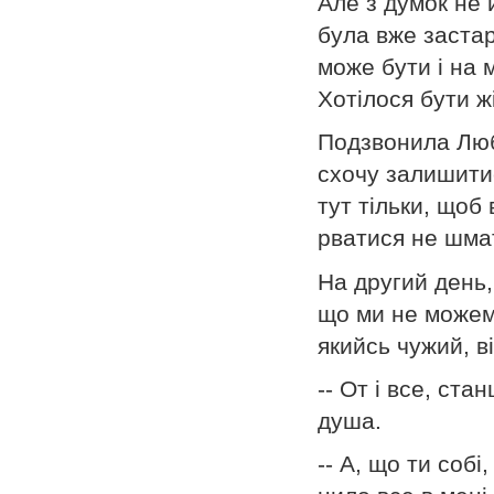
Але з думок не й
була вже застар
може бути і на м
Хотілося бути 
Подзвонила Люба
схочу залишитис
тут тільки, щоб
рватися не шмат
На другий день,
що ми не можемо
якийсь чужий, в
-- От і все, ста
душа.
-- А, що ти собі