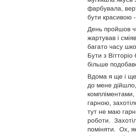
фарбувала, верт
бути красивою 
День пройшов ч
жартував і смія
багато часу шко
Бути з Вітторіо
більше подобавс
Вдома я ще і щ
до мене дійшло,
компліментами, 
гарною, захотіл
тут не маю гарн
роботи. Захотіл
поміняти. Ох, я