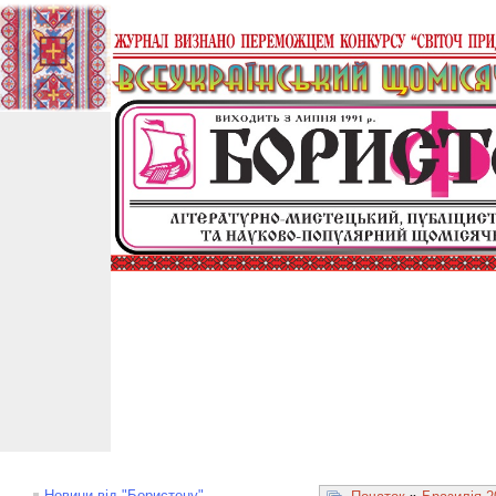
Новини від "Бористену"