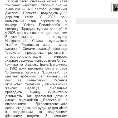
За роки свого існування журнал став
трибуною наукових і творчих сил не
лише країни, а й світової української
діаспори. “Бористен” надходить у 33
держави світу. У 2002 році
щомісячник став переможцем у
конкурсі “Світоч Придніпров’я” в
номінації “Кращий журнал регіону”. А
у 2003 році журнал став дипломантом
Всеукраїнського конкурсу
Національної Спілки журналістів
України “Українська мова – мова
єднання”. Силами редакції часопису
“Бористен” проводяться різноманітні
літературно-мистецькі імпрези.
Журнал заснував конкурс імені Олеся
Гончара та Відзнаку Івана Багряного.
З 1992 року виходять книги у серії
“Бібліотека журналу “Бористен”. За
цей час побачило світ близько ста
книг та колективних збірників
української тематики у різноманітних
жанрах. Редакція щомісячника
провадить значну гуманітарну
діяльність. Так довголітня дружба
єднає журналістів „Бористену” з
вихованцями Дніпропетровського
обласного дитячого будинку для дітей
з вродженими та придбаними
фізичними вадами. З початком