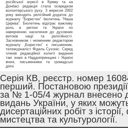
російської агресії в Криму та на
Донбасі редакція стала осередком
волонтерського руху. З вересня 2002
року виходить релігійний додаток до
журналу “Бористен” бюлетень “Наша
Церква”. Бюлетень відіграє важливу
роль в регіоні та Україні по
наверненню населення до духовних
витоків нації та релігійності.
Засновником і незмінним редактором
журналу „Бористен” є письменник,
тележурналіст Фідель Сухоніс. Серед
членів редакційної колегії видання
такі знані в Наддніпрянщині і Україні
вчені, письменники та громадські
діячі.
Серія КВ, реєстр. номер 1608
перший. Постановою президії 
за № 1-05/4 журнал внесено 
видань України, у яких можут
дисертаційних робіт з історії,
мистецтва та культурології.