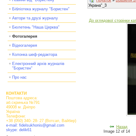
Початок
»
Бразилія 2
Украна"_3
Бібліотека журналу "Бористен"
Автори та друзі журналу
До оглядової сторінки кат
Бюлетень "Наша Церква"
Фотогалерея
Відеогалерея
Колонка шеф-редактора
Електронний архів журналів
"Бористен"
Про нас
КОНТАКТИ
Поштова адреса:
аб.скринька №791
49008 м. Дніпро
Україна
Телефони:
+38 (050) 340- 28- 27 (Вотсап, Вайбер)
e-mail: fidelsukhonis@gmail.com
Назад
skype: delik61
Image 12 of 14