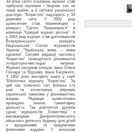
За роки свого існування журнал став
трибуною наукових і творчих сил не
лише країни, а й світової української
діаспори. “Бористен” надходить у 33
держави світу. У 2002 році
щомісячник став переможцем у
конкурсі “Світоч Придніпров’я” в
номінації “Кращий журнал регіону”. А
у 2003 році журнал став дипломантом
Всеукраїнського конкурсу
Національної Спілки журналістів
України “Українська мова – мова
єднання”. Силами редакції часопису
“Бористен” проводяться різноманітні
літературно-мистецькі імпрези.
Журнал заснував конкурс імені Олеся
Гончара та Відзнаку Івана Багряного.
З 1992 року виходять книги у серії
“Бібліотека журналу “Бористен”. За
цей час побачило світ близько ста
книг та колективних збірників
української тематики у різноманітних
жанрах. Редакція щомісячника
провадить значну гуманітарну
діяльність. Так довголітня дружба
єднає журналістів „Бористену” з
вихованцями Дніпропетровського
обласного дитячого будинку для дітей
з вродженими та придбаними
фізичними вадами. З початком