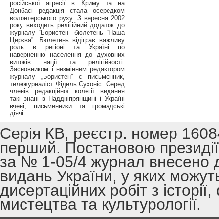
російської агресії в Криму та на
Донбасі редакція стала осередком
волонтерського руху. З вересня 2002
року виходить релігійний додаток до
журналу “Бористен” бюлетень “Наша
Церква”. Бюлетень відіграє важливу
роль в регіоні та Україні по
наверненню населення до духовних
витоків нації та релігійності.
Засновником і незмінним редактором
журналу „Бористен” є письменник,
тележурналіст Фідель Сухоніс. Серед
членів редакційної колегії видання
такі знані в Наддніпрянщині і Україні
вчені, письменники та громадські
діячі.
Серія КВ, реєстр. номер 1608
перший. Постановою президії 
за № 1-05/4 журнал внесено 
видань України, у яких можут
дисертаційних робіт з історії,
мистецтва та культурології.