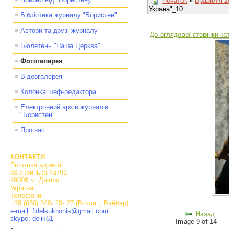
Початок
»
Бразилія 2
Украна"_10
Бібліотека журналу "Бористен"
Автори та друзі журналу
До оглядової сторінки кат
Бюлетень "Наша Церква"
Фотогалерея
Відеогалерея
Колонка шеф-редактора
Електронний архів журналів
"Бористен"
Про нас
КОНТАКТИ
Поштова адреса:
аб.скринька №791
49008 м. Дніпро
Україна
Телефони:
+38 (050) 340- 28- 27 (Вотсап, Вайбер)
e-mail: fidelsukhonis@gmail.com
Назад
skype: delik61
Image 9 of 14