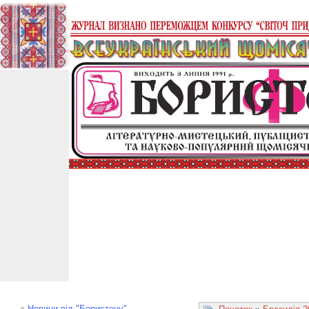
Новини від "Бористену"