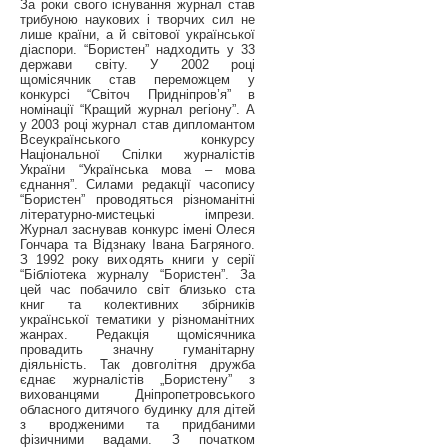
За роки свого існування журнал став
трибуною наукових і творчих сил не
лише країни, а й світової української
діаспори. “Бористен” надходить у 33
держави світу. У 2002 році
щомісячник став переможцем у
конкурсі “Світоч Придніпров’я” в
номінації “Кращий журнал регіону”. А
у 2003 році журнал став дипломантом
Всеукраїнського конкурсу
Національної Спілки журналістів
України “Українська мова – мова
єднання”. Силами редакції часопису
“Бористен” проводяться різноманітні
літературно-мистецькі імпрези.
Журнал заснував конкурс імені Олеся
Гончара та Відзнаку Івана Багряного.
З 1992 року виходять книги у серії
“Бібліотека журналу “Бористен”. За
цей час побачило світ близько ста
книг та колективних збірників
української тематики у різноманітних
жанрах. Редакція щомісячника
провадить значну гуманітарну
діяльність. Так довголітня дружба
єднає журналістів „Бористену” з
вихованцями Дніпропетровського
обласного дитячого будинку для дітей
з вродженими та придбаними
фізичними вадами. З початком