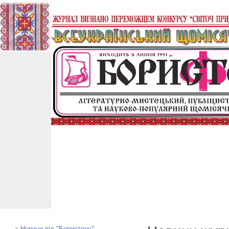
Новини від "Бористену"