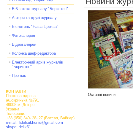
Новини жур
Бібліотека журналу "Бористен"
Автори та друзі журналу
Бюлетень "Наша Церква"
Фотогалерея
Відеогалерея
Колонка шеф-редактора
Електронний архів журналів
"Бористен"
Про нас
КОНТАКТИ
Останні новини
Поштова адреса:
аб.скринька №791
49008 м. Дніпро
Україна
Телефони:
+38 (050) 340- 28- 27 (Вотсап, Вайбер)
e-mail: fidelsukhonis@gmail.com
skype: delik61