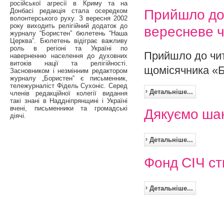
російської агресії в Криму та на
Прийшло до 
Донбасі редакція стала осередком
волонтерського руху. З вересня 2002
року виходить релігійний додаток до
вересневе ч
журналу “Бористен” бюлетень “Наша
Церква”. Бюлетень відіграє важливу
роль в регіоні та Україні по
Прийшло до чит
наверненню населення до духовних
витоків нації та релігійності.
щомісячника «Б
Засновником і незмінним редактором
журналу „Бористен” є письменник,
тележурналіст Фідель Сухоніс. Серед
Детальніше...
членів редакційної колегії видання
такі знані в Наддніпрянщині і Україні
вчені, письменники та громадські
Дякуємо ша
діячі.
Детальніше...
Фонд СІЧ ст
Детальніше...